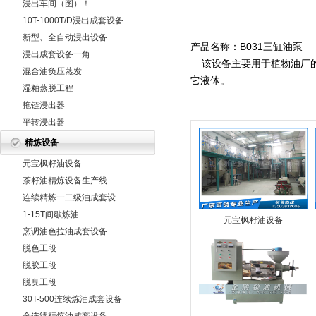
浸出车间（图）！
10T-1000T/D浸出成套设备
新型、全自动浸出设备
产品名称：B031三缸油泵
浸出成套设备一角
该设备主要用于植物油厂的
混合油负压蒸发
它液体。
湿粕蒸脱工程
拖链浸出器
平转浸出器
精炼设备
元宝枫籽油设备
茶籽油精炼设备生产线
连续精炼一二级油成套设
备
1-15T间歇炼油
元宝枫籽油设备
烹调油色拉油成套设备
脱色工段
脱胶工段
脱臭工段
30T-500连续炼油成套设备