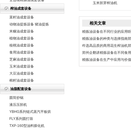
全连续精炼油成套设备
玉米胚芽榨油机
榨油成套设备
菜籽油成套设备
相关文章
动物油提炼设备 猪油提炼
设备 牛
米糠油成套设备
精炼油设备在不同行业的应用
植物油成套设备
精炼油设备的种类与选择指南
核桃油成套设备
咋选高品质的商用花生榨油机
食用油成套设备
郑州企鹅讲精炼设备在不同食
芝麻油成套设备
精炼油设备在生产中应用与价
玉米油成套设备
大豆油成套设备
棉籽油成套设备
油脂配套设备
圆筒炒锅
液压压胚机
YBHG系列链式蒸汽平板烘
干机
FLY系列圆打筛
TXP-160型油料膨化机