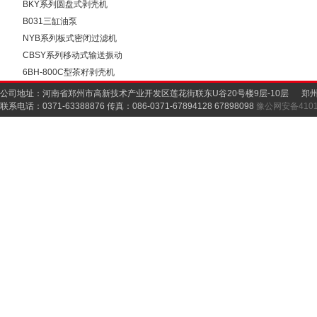
BKY系列圆盘式剥壳机
B031三缸油泵
NYB系列板式密闭过滤机
5-100
CBSY系列移动式输送振动
清理筛
6BH-800C型茶籽剥壳机
公司地址：河南省郑州市高新技术产业开发区莲花街联东U谷20号楼9层-10层 郑
联系电话：0371-63388876 传真：086-0371-67894128 67898098
豫公网安备41019