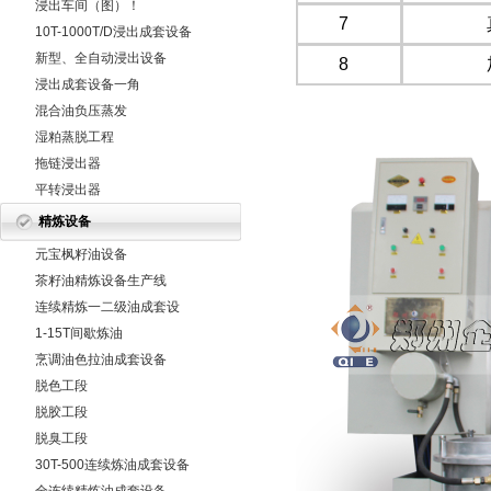
浸出车间（图）！
7
10T-1000T/D浸出成套设备
新型、全自动浸出设备
8
浸出成套设备一角
混合油负压蒸发
湿粕蒸脱工程
拖链浸出器
平转浸出器
精炼设备
元宝枫籽油设备
茶籽油精炼设备生产线
连续精炼一二级油成套设
备
1-15T间歇炼油
烹调油色拉油成套设备
脱色工段
脱胶工段
脱臭工段
30T-500连续炼油成套设备