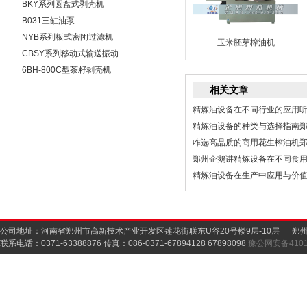
BKY系列圆盘式剥壳机
B031三缸油泵
NYB系列板式密闭过滤机
玉米胚芽榨油机
5-100
CBSY系列移动式输送振动
清理筛
6BH-800C型茶籽剥壳机
相关文章
精炼油设备在不同行业的应用
精炼油设备的种类与选择指南
咋选高品质的商用花生榨油机
郑州企鹅讲精炼设备在不同食
精炼油设备在生产中应用与价
公司地址：河南省郑州市高新技术产业开发区莲花街联东U谷20号楼9层-10层 郑
联系电话：0371-63388876 传真：086-0371-67894128 67898098
豫公网安备41019