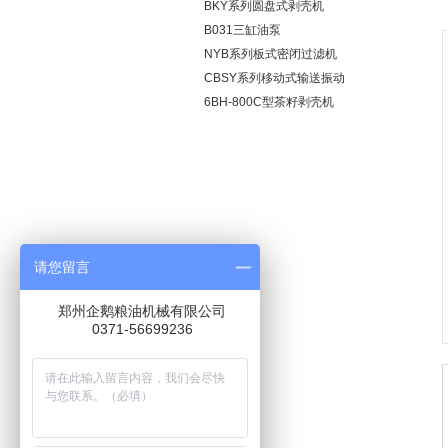
BKY系列圆盘式剥壳机
B031三缸油泵
NYB系列板式密闭过滤机
5-100
CBSY系列移动式输送振动
清理筛
6BH-800C型茶籽剥壳机
请您留言
郑州企鹅粮油机械有限公司
0371-56699236