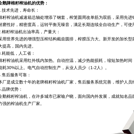
企鹅牌棉籽榨油机的优势：
1.技术先进，寿命长：
棉籽榨油机减速箱总轴处增添了钢套，榨笼圆周改单筋为双筋，采用先进
耐磨性好，精密度高，运转平衡无噪音，满足长期连续全自动生产，可使用
2.棉籽榨油机出油率高，产量大：
采用世界先进的增强型压榨结构截齿圆排，榨膛压力大。新开发的加长型
大提高，国内先进。
3.耗能低，人工省：
棉籽榨油机采用红外线内加热。自动控温，减少热能损耗，缩短加热时间
能耗30%以上。电气自动控制生产，从业人员少（1-2人）。
4.售后服务可靠：
本厂是成立数十年的老牌棉籽榨油机厂家，售后服务系统完善，维护人员
5.品牌优势：
企鹅棉籽榨油机，在许多城市已家喻户晓，面向国内外发展，成就知名品
力强的榨油机生产厂家。