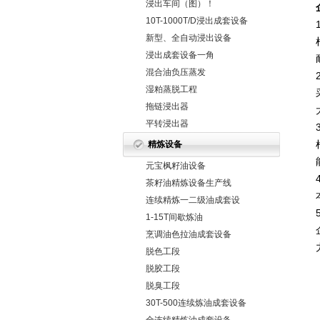
浸出车间（图）！
10T-1000T/D浸出成套设备
新型、全自动浸出设备
浸出成套设备一角
混合油负压蒸发
湿粕蒸脱工程
拖链浸出器
平转浸出器
精炼设备
元宝枫籽油设备
茶籽油精炼设备生产线
连续精炼一二级油成套设
备
1-15T间歇炼油
烹调油色拉油成套设备
脱色工段
脱胶工段
脱臭工段
30T-500连续炼油成套设备