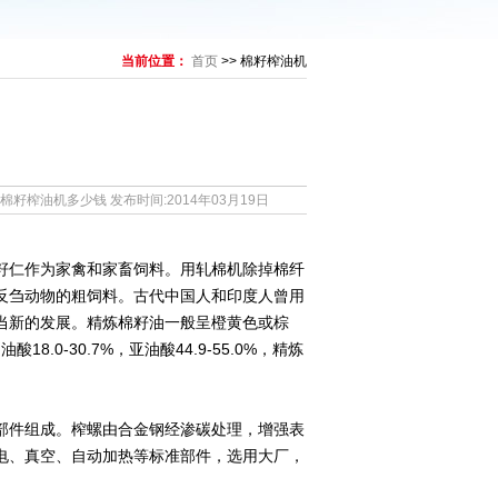
当前位置：
首页
>> 棉籽榨油机
油机多少钱 发布时间:2014年03月19日
籽仁作为家禽和家畜饲料。用轧棉机除掉棉纤
反刍动物的粗饲料。古代中国人和印度人曾用
当新的发展。精炼棉籽油一般呈橙黄色或棕
酸18.0-30.7%，亚油酸44.9-55.0%，精炼
部件组成。榨螺由合金钢经渗碳处理，增强表
电、真空、自动加热等标准部件，选用大厂，