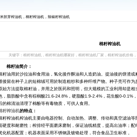
米胚芽榨油机，桐籽榨油机，辣椒籽榨油机
棉籽榨油机
关键字：棉籽榨油机，棉籽榨油机哪家好，棉籽榨油机厂家，棉籽榨油机价格，棉籽榨
棉籽油简介：
棉籽油用於沙拉油和食用油，氢化後作酥油和人造奶油。提油後的饼渣或
维後留在种子上的短棉绒可用於制造粗纱和多种纤维产物。种子壳可作为
原始方法提取棉籽油，并用之於医药和照明，但大规模的工业利用却是相
色，脂肪酸中含有棕榈酸21.6-24.8%，硬脂酸1.9-2.4%，花生酸0-0.1%，油
后的棉清油清理了棉酚等有毒物质，可供人食用。
棉籽榨油机
的特点：
棉籽榨油机榨油机主要由电器控制、自动加热、调整、传动和真空滤油等
面硬度和耐磨性；榨排经平面磨床磨制，保证油线精度，提高出油率；配
优化机器配置；机器表面采用不锈钢及镀铬处理，符合食品卫生标准 。