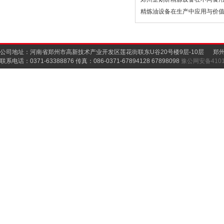
精炼油设备在生产中应用与价
公司地址：河南省郑州市高新技术产业开发区莲花街联东U谷20号楼9层-10层 郑
联系电话：0371-63388876 传真：086-0371-67894128 67898098
豫公网安备41019