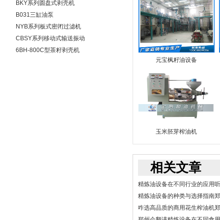
BKY系列圆盘式剥壳机
B031三缸油泵
NYB系列板式密闭过滤机
5-100
CBSY系列移动式输送振动
清理筛
6BH-800C型茶籽剥壳机
元宝枫籽油设备
玉米胚芽榨油机
相关文章
精炼油设备在不同行业的应用
精炼油设备的种类与选择指南
咋选高品质的商用花生榨油机
郑州企鹅讲精炼设备在不同食