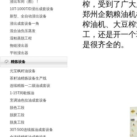
浸出车间（图）！
榨，受到了广大
10T-1000T/D浸出成套设备
郑州企鹅粮油机
新型、全自动浸出设备
榨油机、大豆榨
浸出成套设备一角
混合油负压蒸发
工，还是开一个
湿粕蒸脱工程
是很齐全的。
拖链浸出器
平转浸出器
精炼设备
元宝枫籽油设备
茶籽油精炼设备生产线
连续精炼一二级油成套设
备
1-15T间歇炼油
烹调油色拉油成套设备
脱色工段
脱胶工段
脱臭工段
30T-500连续炼油成套设备