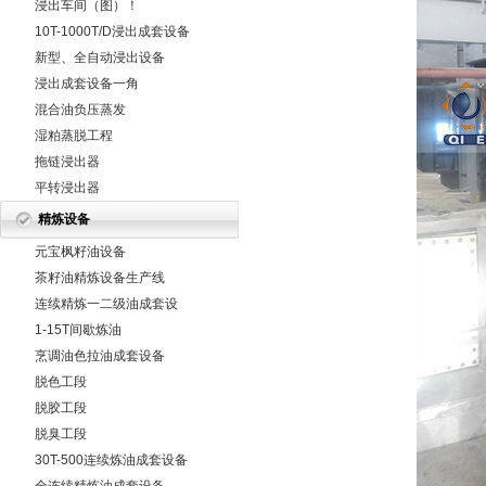
浸出车间（图）！
10T-1000T/D浸出成套设备
新型、全自动浸出设备
浸出成套设备一角
混合油负压蒸发
湿粕蒸脱工程
拖链浸出器
平转浸出器
精炼设备
元宝枫籽油设备
茶籽油精炼设备生产线
连续精炼一二级油成套设
备
1-15T间歇炼油
烹调油色拉油成套设备
脱色工段
脱胶工段
脱臭工段
30T-500连续炼油成套设备