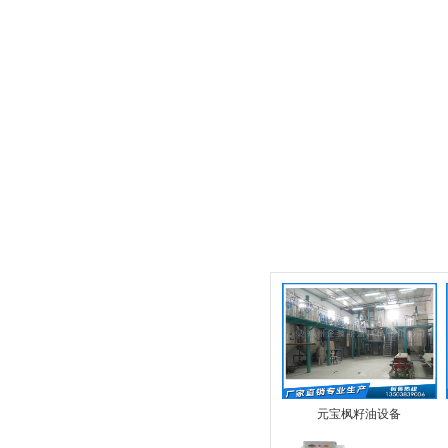
元宝枫籽油设备